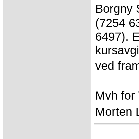
Borgny 
(7254 6
6497). 
kursavgi
ved fra
Mvh fo
Morten