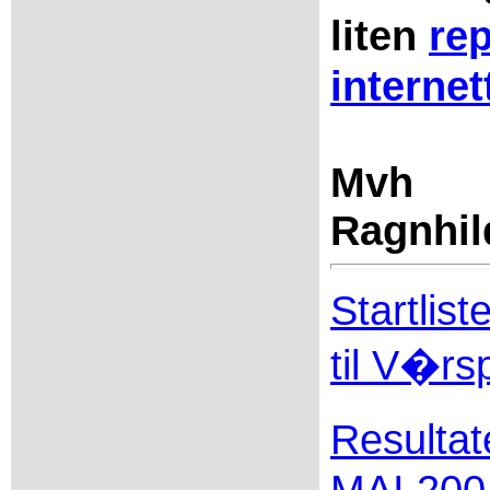
liten
rep
internet
Mvh
Ragnhil
Startlist
til V�rs
Resulta
MAI 200