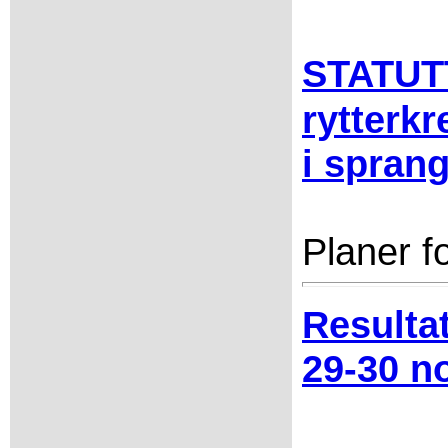
STATUT
rytterk
i spran
Planer f
Resulta
29-30 n