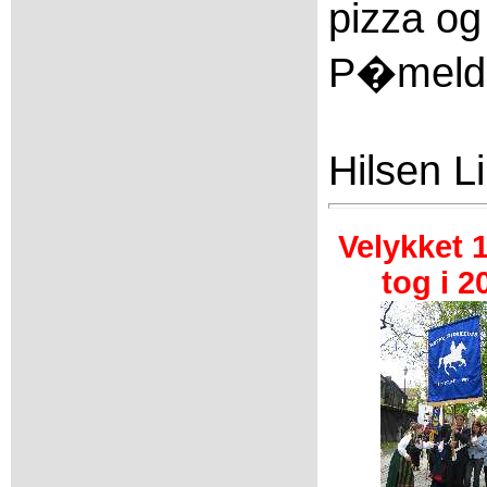
pizza og
P�meldi
Hilsen Li
Velykket 
tog i 2