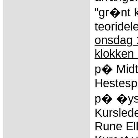
"gr�nt k
teoridel
onsdag 
klokken
p� Midt
Hestesp
p� �ys
Kurslede
Rune Ell