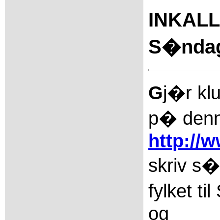
INKAL
S�ndag 
G
j�r kl
p� denn
http://
skriv s�
fylket t
og