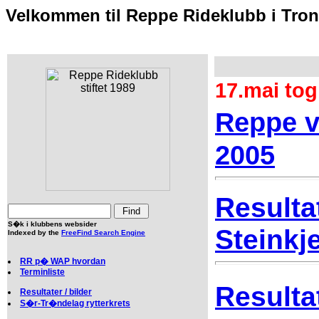
Velkommen til Reppe Rideklubb i Tron
17.mai tog
Reppe v
2005
Resulta
S�k i klubbens websider
Steinkj
Indexed by the
FreeFind Search Engine
RR p� WAP hvordan
Terminliste
Resultat
Resultater / bilder
S�r-Tr�ndelag rytterkrets