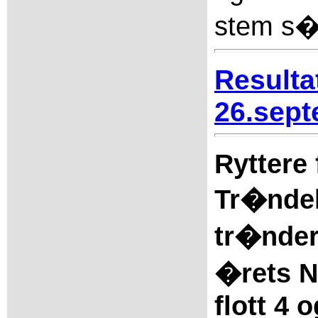
stem s�
Resulta
26.sept
Ryttere
Tr�ndel
tr�nder
�rets NM
flott 4 