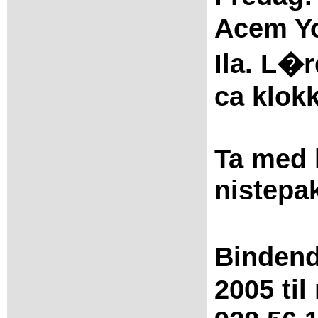
Acem Yo
Ila. L�
ca klokk
Ta med 
nistepa
Bindend
2005 til