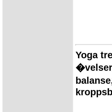
Yoga tre
�velser
balanse
kroppsb