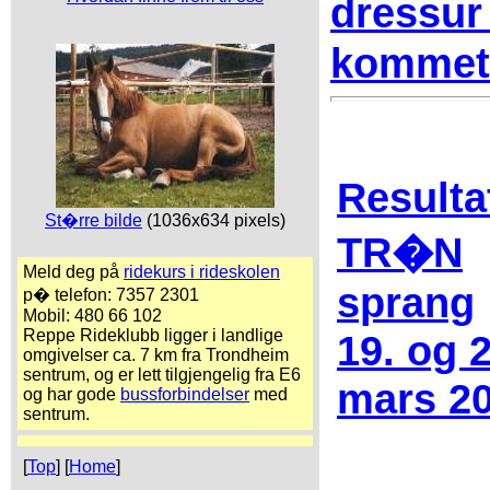
dressur
kommet
Resulta
St�rre bilde
(1036x634 pixels)
TR�N
Meld deg på
ridekurs i rideskolen
sprang
p� telefon: 7357 2301
Mobil: 480 66 102
Reppe Rideklubb ligger i landlige
19. og 
omgivelser ca. 7 km fra Trondheim
sentrum, og er lett tilgjengelig fra E6
mars 2
og har gode
bussforbindelser
med
sentrum.
[
Top
] [
Home
]