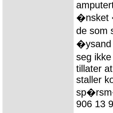
amputert
�nsket 
de som s
�ysand 
seg ikke
tillater 
staller 
sp�rsm�
906 13 