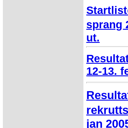
Startlis
sprang 
ut.
Resulta
12-13. f
Resulta
rekrutt
jan 200