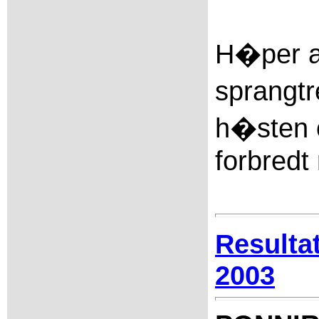
H�per at
sprangt
h�sten o
forbredt
Resulta
2003