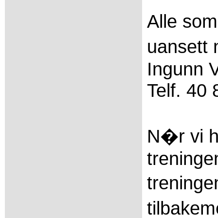
Alle som
uansett 
Ingunn 
Telf. 40
N�r vi h
treninge
treninge
tilbakem