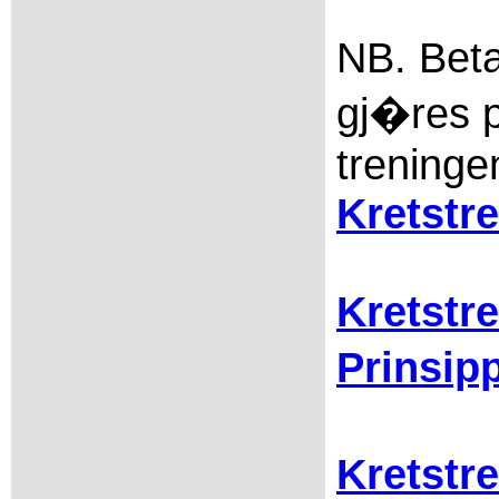
NB. Beta
gj�res 
treninge
Kretstr
Kretstre
Prinsip
Kretstr