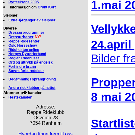
1.mai 2
Rytterlisens 2005
Informasjon om
Grønt Kort
Sleipner
Eldre �rganger av sleipner
Vellykk
Diverse
Dressurprogrammer
Dressurbaner
NY!
24.april
Reppe Ridesenter
Oslo Horseshow
Ridehesten online
Norges Rytterforbund
Bilder fr
Regler i ridehuset.
Ord og uttrykk på engelsk
Forhindre brann
Stevneforberedelser
Propper
Bedømming i sprangridning
Andre rideklubber på nettet
8 mai 2
Abonner p� kaneler
Hestekanalen
Adresse:
Reppe Rideklubb
Osveien 28
Startlis
7054 Ranheim
Hvordan finne frem til oss