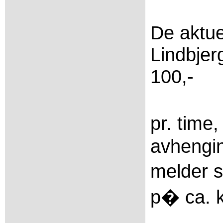
De aktue
Lindbjer
100,-
pr. time,
avhengi
melder s
p� ca. k