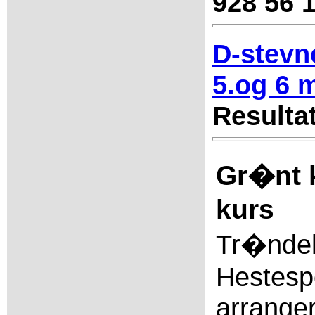
928 56 
D-stevn
5.og 6 
Resultat
Gr�nt 
kurs
Tr�nde
Hestesp
arrange