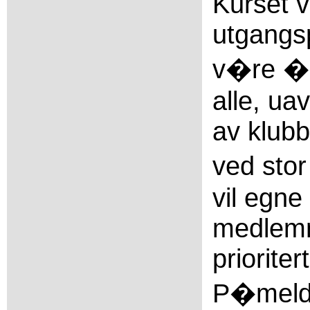
Kurset vi
utgangs
v�re �p
alle, ua
av klub
ved sto
vil egne
medlemm
prioritert
P�meldi