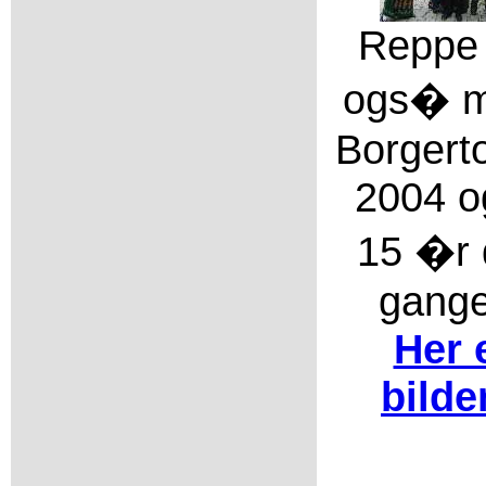
Reppe 
ogs� m
Borgerto
2004 o
15 �r 
gange
Her 
bilde