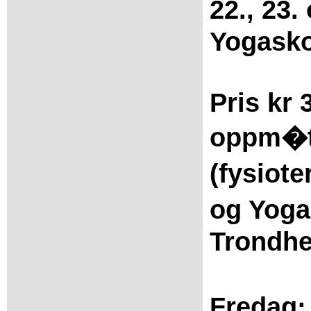
22., 23
Yogasko
Pris kr 
oppm�te
(fysiot
og Yoga
Trondhe
Fredag: