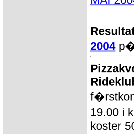
Resulta
2004
p� 
Pizzakv
Rideklu
f�rstko
19.00 i 
koster 50