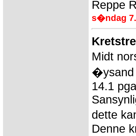
Reppe R
s�ndag 7.
Kretstre
Midt nor
�ysand e
14.1 pga
Sansynli
dette ka
Denne kr